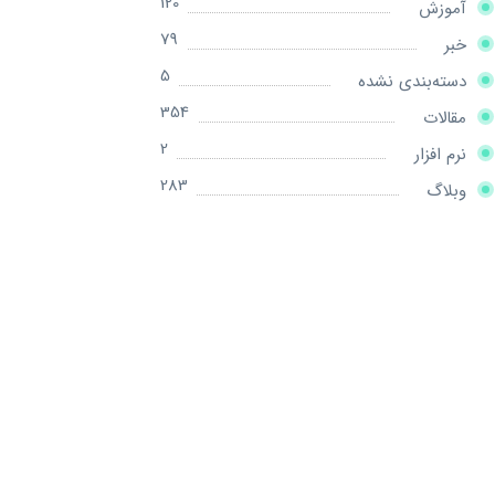
120
آموزش
79
خبر
5
دسته‌بندی نشده
354
مقالات
2
نرم افزار
283
وبلاگ