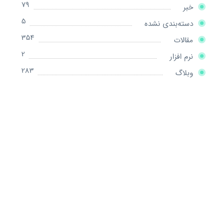
79
خبر
5
دسته‌بندی نشده
354
مقالات
2
نرم افزار
283
وبلاگ