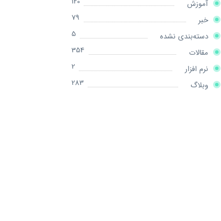
120
آموزش
79
خبر
5
دسته‌بندی نشده
354
مقالات
2
نرم افزار
283
وبلاگ