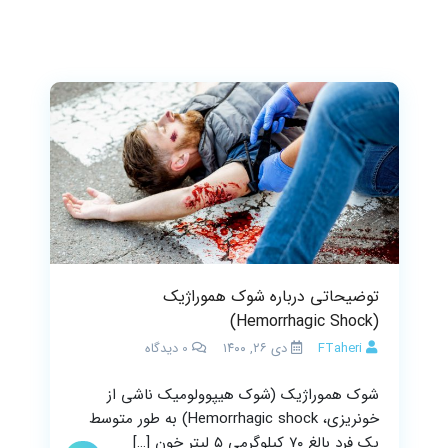
توضیحاتی درباره شوک هموراژیک
(Hemorrhagic Shock)
FTaheri
دی ۲۶, ۱۴۰۰
0
دیدگاه
شوک هموراژیک (شوک هیپوولومیک ناشی از
خونریزی، Hemorrhagic shock) به طور متوسط
یک فرد بالغ ۷۰ کیلوگرمی ۵ لیتر خون […]