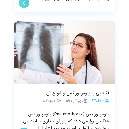
آشنایی با پنوموتوراکس و انواع آن
FTaheri
دی ۳, ۱۴۰۰
0
دیدگاه
پنوموتوراکس (Pneumothorax) پنوموتوراکس
هنگامی رخ می دهد که پلورای جداری یا احشایی
پاره شود و فضای پلور در معرض فشار […]