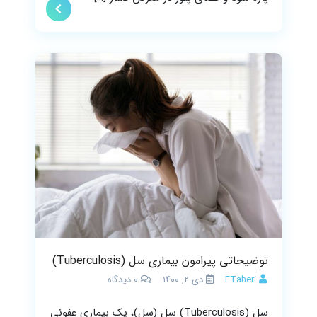
توضیحاتی پیرامون بیماری سل (Tuberculosis)
FTaheri
دی ۲, ۱۴۰۰
0
دیدگاه
سل (Tuberculosis) سل (سل)، یک بیماری عفونی