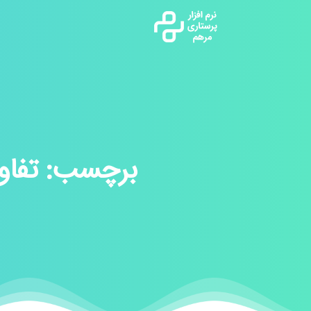
برچسب:
تفاو