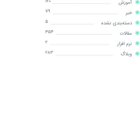
120
آموزش
79
خبر
5
دسته‌بندی نشده
354
مقالات
2
نرم افزار
283
وبلاگ