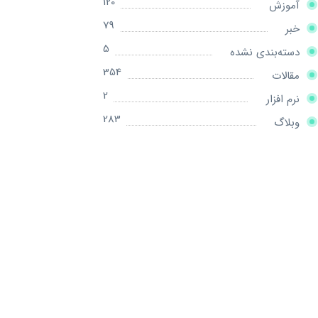
120
آموزش
79
خبر
5
دسته‌بندی نشده
354
مقالات
2
نرم افزار
283
وبلاگ