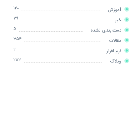
120
آموزش
79
خبر
5
دسته‌بندی نشده
354
مقالات
2
نرم افزار
283
وبلاگ