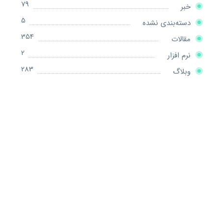
79
خبر
5
دسته‌بندی نشده
354
مقالات
2
نرم افزار
283
وبلاگ