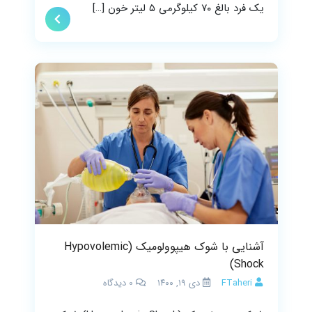
یک فرد بالغ ۷۰ کیلوگرمی ۵ لیتر خون […]
آشنایی با شوک هیپوولومیک (Hypovolemic
Shock)
FTaheri
دی ۱۹, ۱۴۰۰
0
دیدگاه