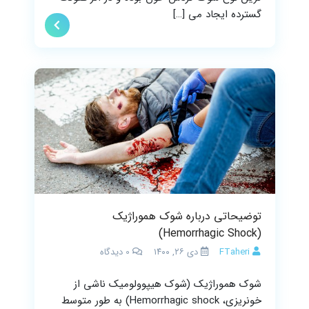
گسترده ایجاد می […]
توضیحاتی درباره شوک هموراژیک
(Hemorrhagic Shock)
FTaheri
دی ۲۶, ۱۴۰۰
0
دیدگاه
شوک هموراژیک (شوک هیپوولومیک ناشی از
خونریزی، Hemorrhagic shock) به طور متوسط